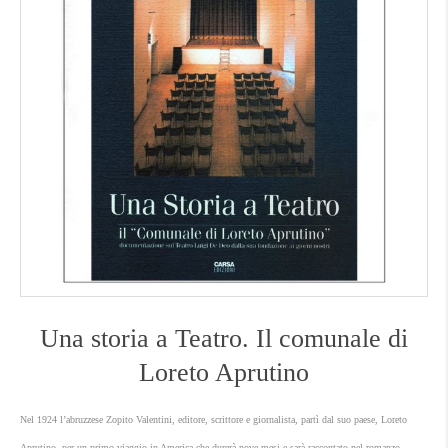
Una storia a Teatro. Il comunale di
Loreto Aprutino
Nel 1924 l’abruzzese Zopito Valentini, editore, scrittore e giornalista, partì dal suo paese, Loreto
Aprutino, per un primo viaggio in America che durerà nove mesi e sarà raccontato nel romanzo-