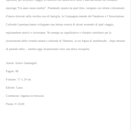
reportage “Un anno senza rondini”. Prendendo spunto da quel libro, integrato con lettere e documenti
d’epoca ritrovati nella vecchia cssa di famiglia, la Compagnia teatrale del Paradosso e l’Associazione
Culturale Lauretana hanno sviluppato una lettura scenica di alcuni momenti di quel viaggio,
esplorandone motivi e circostanze. Ne emerge un significativo e vibrante contributo per la
ricostruzione della vicenda umana e culturale di Valentini, la cui figura di intellettuale – dopo decenni
di parziale oblio – sembra oggi incamminata verso una felice riscoperta.
Autore: Enrico Santangelo
Pagine: 88
Formato: 17 x 24 cm
Editore: Carsa
Confezione: legatura in brossura
Prezzo: € 10,00