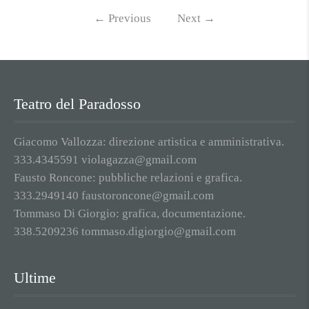
←
Previous
Next
→
Teatro del Paradosso
Giacomo Vallozza: direzione artistica e amministrativa.
333.4345591 violagazza@gmail.com
Fausto Roncone: pubbliche relazioni e grafica.
333.2949140 faustoroncone@gmail.com
Tommaso Di Giorgio: grafica, documentazione.
338.5209236 tommaso.digiorgio@gmail.com
Ultime