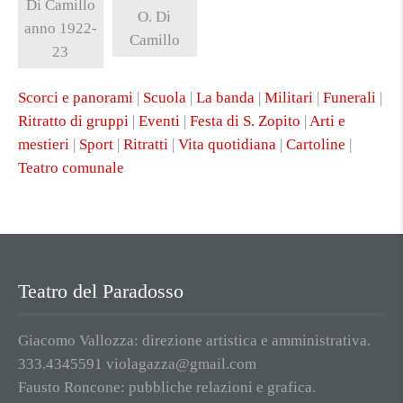
Di Camillo
O. Di
anno 1922-
Camillo
23
Scorci e panorami
|
Scuola
|
La banda
|
Militari
|
Funerali
|
Ritratto di gruppi
|
Eventi
|
Festa di S. Zopito
|
Arti e
mestieri
|
Sport
|
Ritratti
|
Vita quotidiana
|
Cartoline
|
Teatro comunale
Teatro del Paradosso
Giacomo Vallozza: direzione artistica e amministrativa.
333.4345591 violagazza@gmail.com
Fausto Roncone: pubbliche relazioni e grafica.